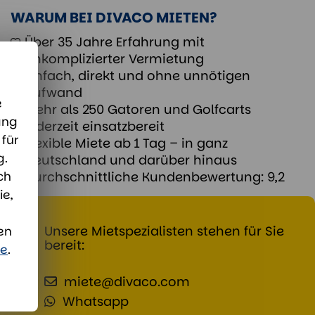
WARUM BEI DIVACO MIETEN?
Über 35 Jahre Erfahrung mit
unkomplizierter Vermietung
Einfach, direkt und ohne unnötigen
Aufwand
e
Mehr als 250 Gatoren und Golfcarts
ang
jederzeit einsatzbereit
für
Flexible Miete ab 1 Tag – in ganz
g.
Deutschland und darüber hinaus
ch
Durchschnittliche Kundenbewertung: 9,2
ie,
Unsere Mietspezialisten stehen für Sie
en
bereit:
ie
.
miete@divaco.com
Whatsapp