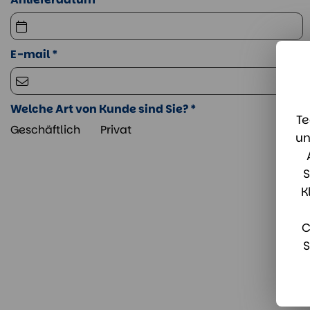
E-mail *
Welche Art von Kunde sind Sie? *
Te
Geschäftlich
Privat
un
S
K
C
S