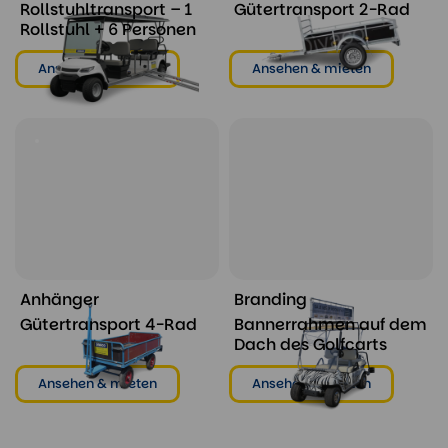
Rollstuhltransport – 1
Gütertransport 2-Rad
Rollstuhl + 6 Personen
Ansehen & mieten
Ansehen & mieten
Anhänger
Branding
Gütertransport 4-Rad
Bannerrahmen auf dem
Dach des Golfcarts
Ansehen & mieten
Ansehen & mieten