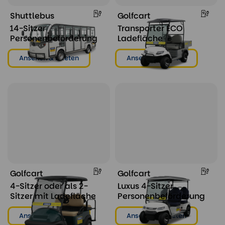
Shuttlebus
Golfcart
14-Sitzer
Transporter ECO
Personenbeförderung
Ladefläche
Ansehen & mieten
Ansehen & mieten
Golfcart
Golfcart
4-Sitzer oder als 2-
Luxus 4-Sitzer
Sitzer mit Ladefläche
Personenbeförderung
Ansehen & mieten
Ansehen & mieten