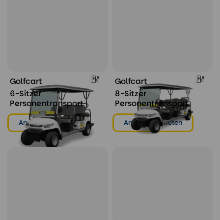
Golfcart
Golfcart
6-Sitzer
8-Sitzer
Personentransport
Personentransport
Ansehen & mieten
Ansehen & mieten