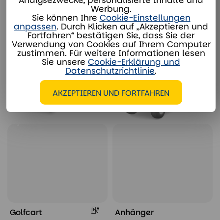
Werbung.
Sie können Ihre
Cookie-Einstellungen
anpassen
. Durch Klicken auf „Akzeptieren und
Fortfahren“ bestätigen Sie, dass Sie der
Verwendung von Cookies auf Ihrem Computer
Golfcart
Golfcart
zustimmen. Für weitere Informationen lesen
8-Sitzer
Ambulanzfahrzeug
Sie unsere
Cookie-Erklärung und
Datenschutzrichtlinie
.
Personentransport
Straßenzulassung
AKZEPTIEREN UND FORTFAHREN
Ansehen & mieten
Ansehen & mieten
Golfcart
Anhänger