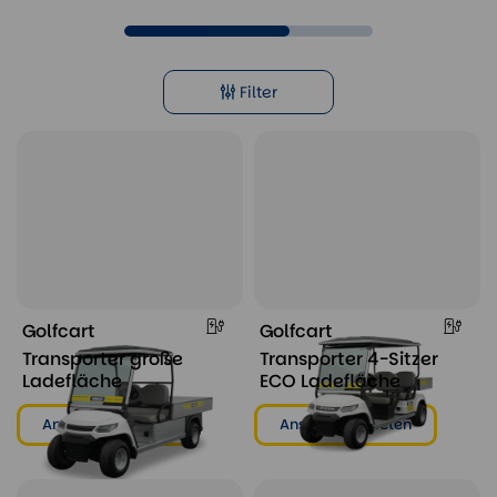
Filter
Golfcart
Golfcart
Transporter große
Transporter 4-Sitzer
Ladefläche
ECO Ladefläche
Ansehen & mieten
Ansehen & mieten