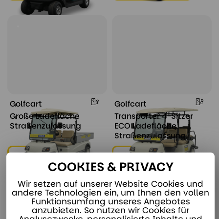
Golfcart
Golfcart
Große Ladefläche
Transporter 4-Sitzer
Straßenzulassung
ECO Ladefläche
Straßenzulassung
Ansehen & mieten
Ansehen & mieten
COOKIES & PRIVACY
Wir setzen auf unserer Website Cookies und
andere Technologien ein, um Ihnen den vollen
Funktionsumfang unseres Angebotes
anzubieten. So nutzen wir Cookies für
Analysezwecke, personalisierte Inhalte und