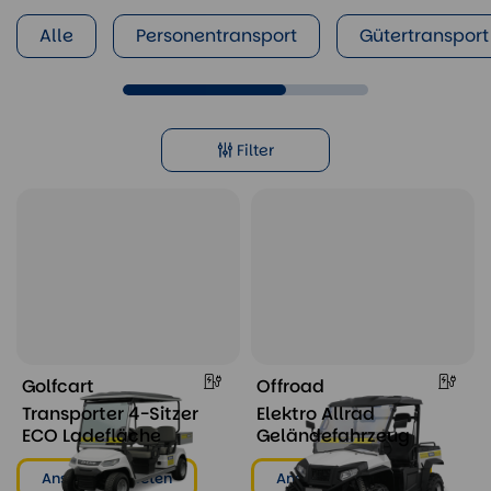
Alle
Personentransport
Gütertransport
Filter
Golfcart
Offroad
Transporter 4-Sitzer
Elektro Allrad
ECO Ladefläche
Geländefahrzeug
Ansehen & mieten
Ansehen & mieten