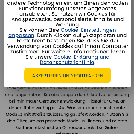
andere Technologien ein, um Ihnen den vollen
MIETEN.DE
Funktionsumfang unseres Angebotes
anzubieten. So nutzen wir Cookies für
Analysezwecke, personalisierte Inhalte und
Werbung.
Sie benötigen leise, zuverlässige und emissionsfreie
Sie können Ihre
Cookie-Einstellungen
Mobilität im Gelände? Bei Gator-mieten.de mieten Sie
anpassen
. Durch Klicken auf „Akzeptieren und
Fortfahren“ bestätigen Sie, dass Sie der
leistungsstarke elektrische 4x4- und 4x2-Fahrzeuge, ideal
Verwendung von Cookies auf Ihrem Computer
für Baustellen, Festivals, Sportanlagen und stark
zustimmen. Für weitere Informationen lesen
frequentierte Einsatzorte. Alle Modelle sind serienmäßig mit
Sie unsere
Cookie-Erklärung und
Ladefläche, Dach und Windschutzscheibe ausgestattet –
Datenschutzrichtlinie
.
für vielseitigen, praktischen Einsatz.
AKZEPTIEREN UND FORTFAHREN
Dank ihrer leistungsstarken Akkus und integrierten 230V-
Ladegeräte lassen sich diese Fahrzeuge einfach aufladen
und lange nutzen. Sie überzeugen durch kraftvolle Leistung
bei minimaler Geräuschentwicklung – ideal für Orte, an
denen Ruhe wichtig ist. Auf Wunsch können bestimmte
Modelle mit Straßenzulassung geliefert werden. Nutzen Sie
den Filter, um das passende Modell zu finden, und mieten
Sie Ihren elektrischen Offroader direkt bei Gator-
mieten.de!