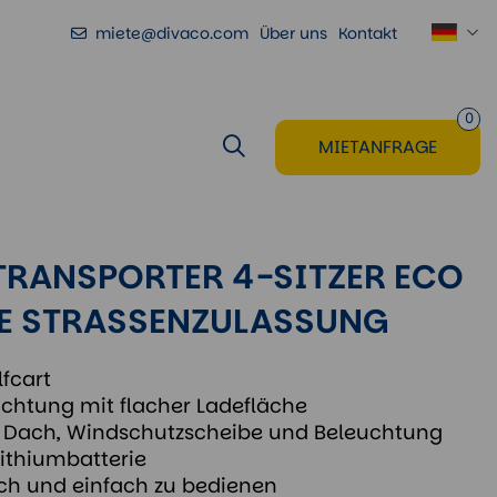
miete@divaco.com
Über uns
Kontakt
Zur Mietanfrage
hinzufügen
0
MIETANFRAGE
TRANSPORTER 4-SITZER ECO
E STRASSENZULASSUNG
fcart
richtung mit flacher Ladefläche
t Dach, Windschutzscheibe und Beleuchtung
Lithiumbatterie
ch und einfach zu bedienen