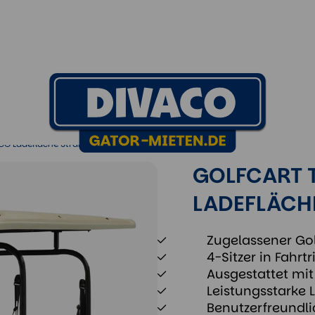
 Ladefläche Straßenzulassung
ECO Ladefläche Straßenzulassung
GOLFCART 
LADEFLÄCH
Zugelassener Gol
4-Sitzer in Fahrt
Ausgestattet mi
Leistungsstarke 
Benutzerfreundli