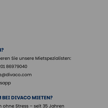
N?
eren Sie unsere Mietspezialisten:
201 86979040
e@divaco.com
sapp
BEI DIVACO MIETEN?
n ohne Stress – seit 35 Jahren