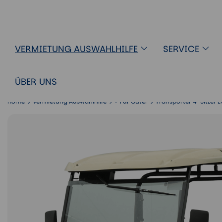
Golfcart Transporter 4-Sitzer ECO
VERMIETUNG AUSWAHLHILFE
SERVICE
ÜBER UNS
Home
Vermietung Auswahlhilfe
> Für Güter
Transporter 4-Sitzer 