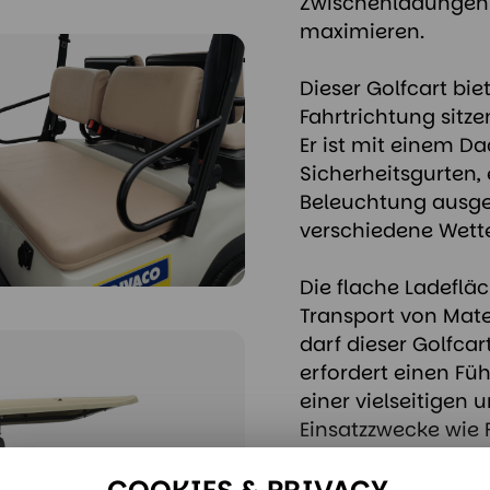
Zwischenladungen s
maximieren.
Dieser Golfcart biet
Fahrtrichtung sitz
Er ist mit einem Da
Sicherheitsgurten,
Beleuchtung ausges
verschiedene Wett
Die flache Ladeflä
Transport von Mate
darf dieser Golfca
erfordert einen Fü
einer vielseitigen
Einsatzzwecke wie F
Innenstädte.