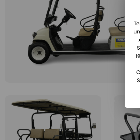
Te
un
S
K
C
S