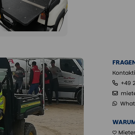
FRAGE
Kontakti
+49 
miet
What
WARUM 
Miete