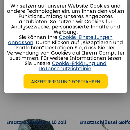
Wir setzen auf unserer Website Cookies und
andere Technologien ein, um Ihnen den vollen
miete@divaco.com
Funktionsumfang unseres Angebotes
Whatsapp
anzubieten. So nutzen wir Cookies für
Analysezwecke, personalisierte Inhalte und
Werbung.
Sie können Ihre
Cookie-Einstellungen
anpassen
. Durch Klicken auf „Akzeptieren und
Fortfahren“ bestätigen Sie, dass Sie der
Verwendung von Cookies auf Ihrem Computer
ZUSÄTZLICHE OPTIONEN
zustimmen. Für weitere Informationen lesen
Sie unsere
Cookie-Erklärung und
Datenschutzrichtlinie
.
AKZEPTIEREN UND FORTFAHREN
Ersatzrad Golfcart 10 Zoll
Ersatzschlüssel Golf