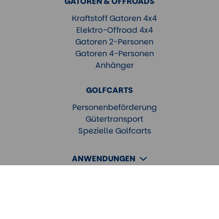
GATOREN & OFFROADS
Kraftstoff Gatoren 4x4
Elektro-Offroad 4x4
Gatoren 2-Personen
Gatoren 4-Personen
Anhänger
GOLFCARTS
Personenbeförderung
Gütertransport
Spezielle Golfcarts
ANWENDUNGEN
SERVICE
Datenschutzerklärung
Impressum &
Haftungsausschluss