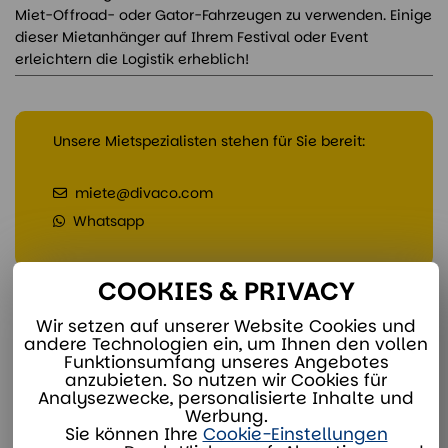
Miet-Offroad- oder Gator-Fahrzeugen zu verwenden. Einige
dieser Mietanhänger auf Ihrem Festival oder Event
erleichtern die Logistik erheblich!
Unsere Mietspezialisten stehen für Sie bereit:
miete@divaco.com
Whatsapp
COOKIES & PRIVACY
Wir setzen auf unserer Website Cookies und
andere Technologien ein, um Ihnen den vollen
ZUSÄTZLICHE OPTIONEN
Funktionsumfang unseres Angebotes
anzubieten. So nutzen wir Cookies für
Analysezwecke, personalisierte Inhalte und
Werbung.
Sie können Ihre
Cookie-Einstellungen