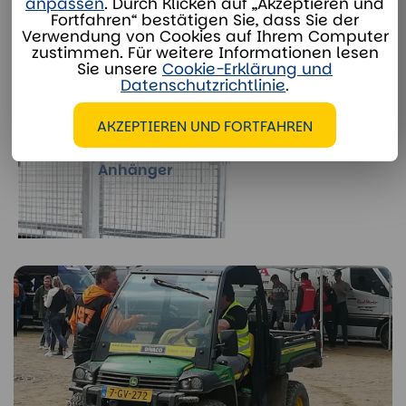
anpassen
. Durch Klicken auf „Akzeptieren und
Fortfahren“ bestätigen Sie, dass Sie der
Verwendung von Cookies auf Ihrem Computer
zustimmen. Für weitere Informationen lesen
Sie unsere
Cookie-Erklärung und
Datenschutzrichtlinie
.
AKZEPTIEREN UND FORTFAHREN
Gitterpaneele für 2-rädrigen
Anhänger
Weitere Informationen